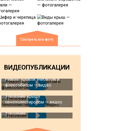
Смотреть все фото
ВИДЕОПУБЛИКАЦИИ
Ремонт кровли унибитом и
флексобитом — видео
Утепелние крышу
пенополистиролом — видео
Утепление