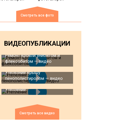
Смотреть все фото
ВИДЕОПУБЛИКАЦИИ
Ремонт кровли унибитом и
флексобитом — видео
Утепелние крышу
пенополистиролом — видео
Утепление
Смотреть все видео