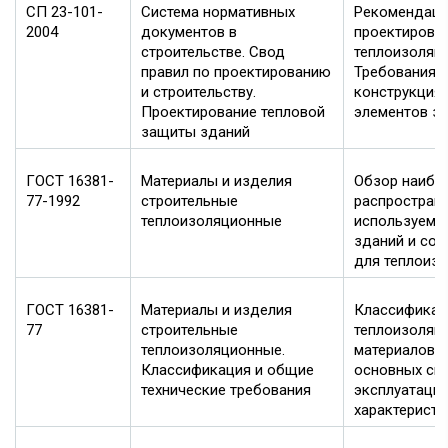
СП 23-101-
Система нормативных
Рекомендаци
2004
документов в
проектировк
строительстве. Свод
теплоизоляц
правил по проектированию
Требования 
и строительству.
конструкция
Проектирование тепловой
элементов зд
защиты зданий
ГОСТ 16381-
Материалы и изделия
Обзор наибо
77-1992
строительные
распростран
теплоизоляционные
используемы
зданий и соор
для теплоиз
ГОСТ 16381-
Материалы и изделия
Классификац
77
строительные
теплоизоляц
теплоизоляционные.
материалов с
Классификация и общие
основных сво
технические требования
эксплуатаци
характеристи