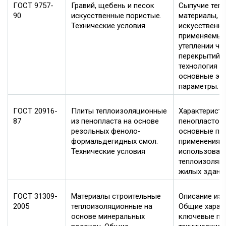
ГОСТ 9757-
Гравий, щебень и песок
Сыпучие теп
90
искусственные пористые.
материалы, 
Технические условия
искусственны
применяемые
утеплении ч
перекрытий. 
технология п
основные эк
параметры.
ГОСТ 20916-
Плиты теплоизоляционные
Характерист
87
из пенопласта на основе
пенопластово
резольных феноло-
основные па
формальдегидных смол.
применения.
Технические условия
использован
теплоизоляци
жилых здани
ГОСТ 31309-
Материалы строительные
Описание изд
2005
теплоизоляционные на
Общие характ
основе минеральных
ключевые пр