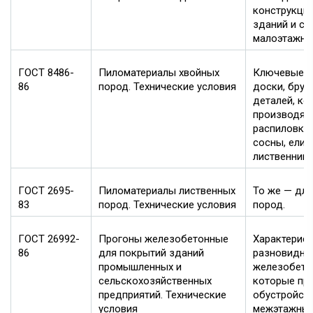
конструкций
зданий и со
малоэтажно
ГОСТ 8486-
Пиломатериалы хвойных
Ключевые х
86
пород. Технические условия
доски, брус
деталей, ко
производятс
распиловки
сосны, ели,
лиственниц
ГОСТ 2695-
Пиломатериалы лиственных
То же — для
83
пород. Технические условия
пород.
ГОСТ 26992-
Прогоны железобетонные
Характерист
86
для покрытий зданий
разновидно
промышленных и
железобето
сельскохозяйственных
которые пр
предприятий. Технические
обустройст
условия
межэтажных