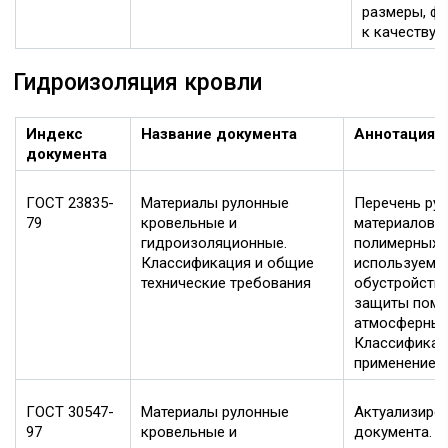
размеры, фо
к качеству.
Гидроизоляция кровли
Индекс
Название документа
Аннотация
документа
ГОСТ 23835-
Материалы рулонные
Перечень ру
79
кровельные и
материалов, 
гидроизоляционные.
полимерных 
Классификация и общие
используемы
технические требования
обустройства
защиты поме
атмосферных
Классификаци
применение в
ГОСТ 30547-
Материалы рулонные
Актуализиро
97
кровельные и
документа.