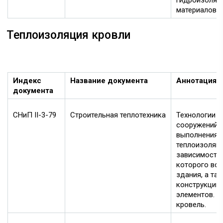
гидроизоляц
материалов.
Теплоизоляция кровли
Индекс
Название документа
Аннотация
документа
СНиП II-3-79
Строительная теплотехника
Технологии у
сооружений.
выполнения
теплоизоляц
зависимости 
которого во
здания, а та
конструкции 
элементов. У
кровель.