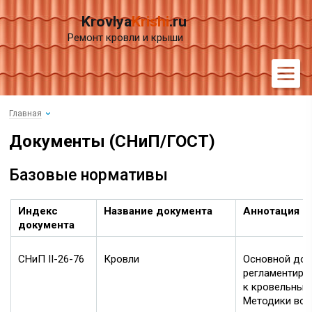
Krovlya
Krishi
.ru
Ремонт кровли и крыши
Главная
Документы (СНиП/ГОСТ)
Базовые нормативы
Индекс
Название документа
Аннотация
документа
СНиП II-26-76
Кровли
Основной док
регламентиру
к кровельным
Методики воз