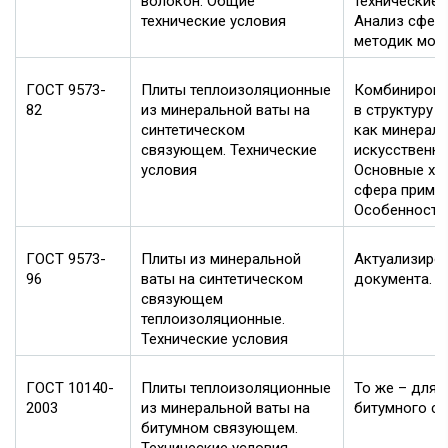
волокон. Общие
технические 
технические условия
Анализ сфер
методик мон
ГОСТ 9573-
Плиты теплоизоляционные
Комбинирова
82
из минеральной ваты на
в структуру 
синтетическом
как минераль
связующем. Технические
искусственны
условия
Основные хар
сфера примен
Особенности
ГОСТ 9573-
Плиты из минеральной
Актуализиро
96
ваты на синтетическом
документа.
связующем
теплоизоляционные.
Технические условия
ГОСТ 10140-
Плиты теплоизоляционные
То же – для 
2003
из минеральной ваты на
битумного с
битумном связующем.