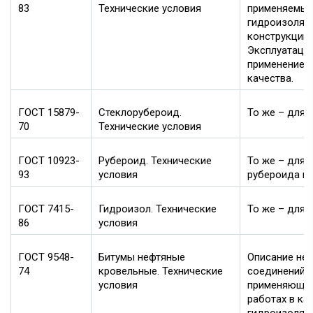
83
Технические условия
применяемый
гидроизоляц
конструкций.
Эксплуатаци
применение в
качества.
ГОСТ 15879-
Стеклорубероид.
То же – для 
70
Технические условия
ГОСТ 10923-
Рубероид. Технические
То же – для 
93
условия
рубероида в 
ГОСТ 7415-
Гидроизол. Технические
То же – для 
86
условия
ГОСТ 9548-
Битумы нефтяные
Описание не
74
кровельные. Технические
соединений б
условия
применяющих
работах в ка