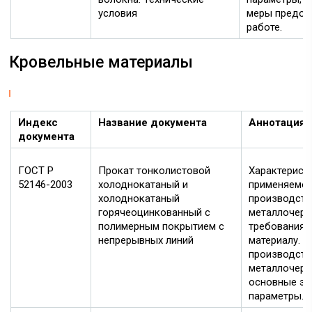
условия
меры предос
работе.
Кровельные материалы
Индекс
Название документа
Аннотация
документа
ГОСТ Р
Прокат тонколистовой
Характерист
52146-2003
холоднокатаный и
применяемог
холоднокатаный
производств
горячеоцинкованный с
металлочере
полимерным покрытием с
требования 
непрерывных линий
материалу. 
производств
металлочере
основные эк
параметры.