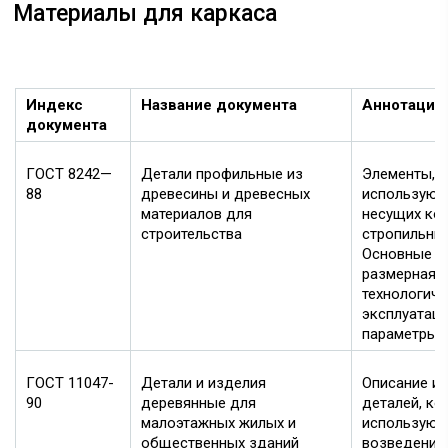
Материалы для каркаса
Индекс
Название документа
Аннотация
документа
ГОСТ 8242—
Детали профильные из
Элементы, 
88
древесины и древесных
используют
материалов для
несущих конс
строительства
стропильных
Основные р
размерная с
технологиче
эксплуатац
параметры.
ГОСТ 11047-
Детали и изделия
Описание и 
90
деревянные для
деталей, ко
малоэтажных жилых и
используют
общественных зданий
возведении