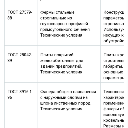
ГОСТ 27579-
Фермы стальные
Конструкци
88
стропильные из
параметры 
гнутосварных профилей
стропильны
прямоугольного сечения.
Используют
Технические условия
несущих ко
обустройств
ГОСТ 28042-
Плиты покрытий
Плиты кров
89
железобетонные для
строительны
зданий предприятий.
габариты, н
Технические условия
основные э
параметры.
ГОСТ 3916.1-
Фанера общего назначения
Технологич
96
с наружными слоями из
характерист
шпона лиственных пород.
применения
Технические условия
фанеры общ
используем
кровельных
Размеры из