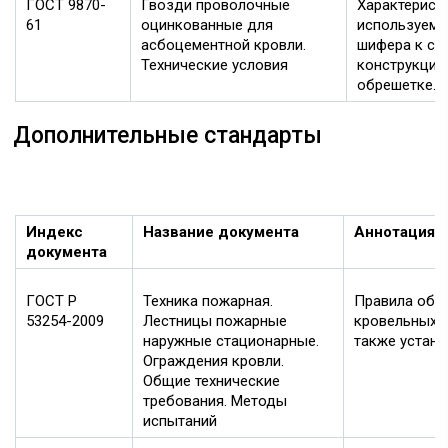
ГОСТ 9870-
Гвозди проволочные
Характерист
61
оцинкованные для
используемы
асбоцементной кровли.
шифера к ст
Технические условия
конструкция
обрешетке.
Дополнительные стандарты
Индекс
Название документа
Аннотация
документа
ГОСТ Р
Техника пожарная.
Правила обу
53254-2009
Лестницы пожарные
кровельных о
наружные стационарные.
также устан
Ограждения кровли.
Общие технические
требования. Методы
испытаний