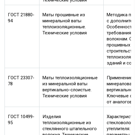
Технические условия
ГОСТ 21880-
Маты прошивные из
Методика пр
94
минеральной ваты
с дополните
теплоизоляционные.
Особенности
Технические условия
требования 
волокнам. С
прошивных м
строительств
теплоизоляц
зданий и соо
ГОСТ 23307-
Маты теплоизоляционные
Применение 
78
из минеральной ваты
минераловат
вертикально-слоистые.
вертикальной
Технические условия
Ключевые от
от аналогов.
ГОСТ 10499-
Изделия
Характерист
95
теплоизоляционные из
стекловолок
стеклянного штапельного
утеплителя: 
волокна. Технические
параметры, с