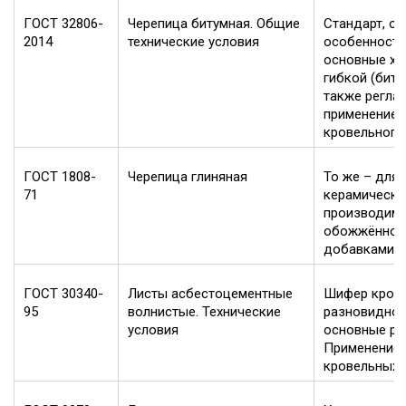
ГОСТ 32806-
Черепица битумная. Общие
Стандарт, 
2014
технические условия
особенности
основные ха
гибкой (биту
также регла
применение 
кровельного
ГОСТ 1808-
Черепица глиняная
То же – для
71
керамическо
производимо
обожжённой 
добавками.
ГОСТ 30340-
Листы асбестоцементные
Шифер кров
95
волнистые. Технические
разновидност
условия
основные ра
Применение 
кровельных 