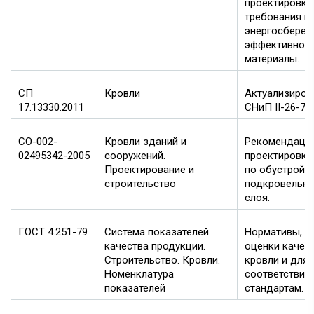
проектировки,
требования к
энергосбере
эффективност
материалы.
СП
Кровли
Актуализиров
17.13330.2011
СНиП II-26-76
СО-002-
Кровли зданий и
Рекомендаци
02495342-2005
сооружений.
проектировке 
Проектирование и
по обустройс
строительство
подкровельно
слоя.
ГОСТ 4.251-79
Система показателей
Нормативы, и
качества продукции.
оценки качес
Строительство. Кровли.
кровли и для
Номенклатура
соответствия
показателей
стандартам.