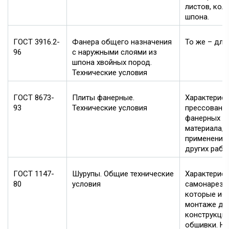
листов, кол
шпона.
ГОСТ 3916.2-
Фанера общего назначения
То же – для
96
с наружными слоями из
шпона хвойных пород.
Технические условия
ГОСТ 8673-
Плиты фанерные.
Характерист
93
Технические условия
прессованны
фанерных ли
материала, 
применение 
других рабо
ГОСТ 1147-
Шурупы. Общие технические
Характерис
80
условия
самонареза
которые ис
монтаже де
конструкци
обшивки. Но