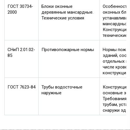
ГОСТ 30734-
Блоки оконные
Особенности
2000
деревянные мансардные.
оконных бло
Технические условия
устанавлива
мансардных 
Конструкция,
технические 
СНиП 2.01.02-
Противопожарные нормы
Нормы пожа
85
зданий, соор
отдельных эл
числе крове
конструкций.
ГОСТ 7623-84
Трубы водосточные
Конструкция 
наружные
основные эл
Требования 
трубам, уста
снаружи здан