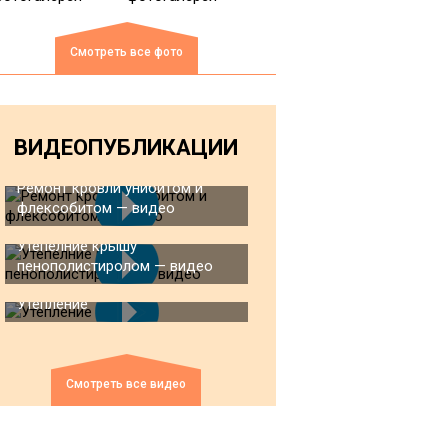
Смотреть все фото
ВИДЕОПУБЛИКАЦИИ
Ремонт кровли унибитом и
флексобитом — видео
Утепелние крышу
пенополистиролом — видео
Утепление
Смотреть все видео