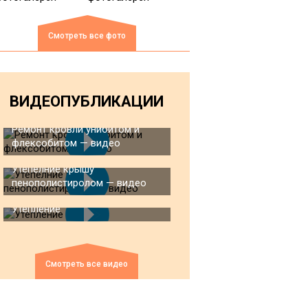
Смотреть все фото
ВИДЕОПУБЛИКАЦИИ
Ремонт кровли унибитом и
флексобитом — видео
Утепелние крышу
пенополистиролом — видео
Утепление
Смотреть все видео