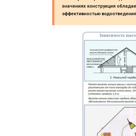
значениях конструкция облада
эффективностью водоотведения