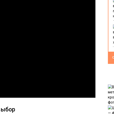
С
выбор