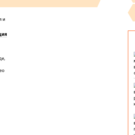
ция
де,
ео