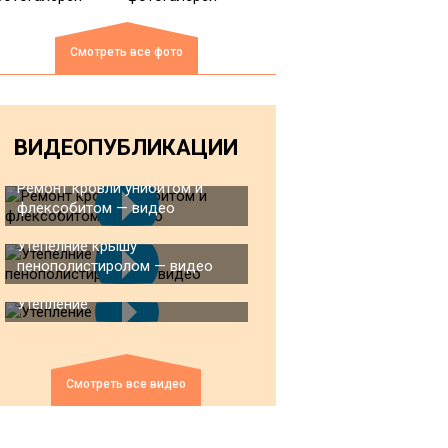
Смотреть все фото
ВИДЕОПУБЛИКАЦИИ
Ремонт кровли унибитом и
флексобитом — видео
Утепелние крышу
пенополистиролом — видео
Утепление
Смотреть все видео