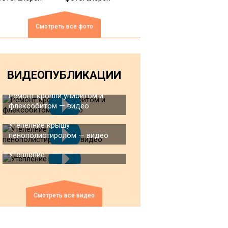
Смотреть все фото
ВИДЕОПУБЛИКАЦИИ
Ремонт кровли унибитом и
флексобитом — видео
Утепелние крышу
пенополистиролом — видео
Утепление
Смотреть все видео