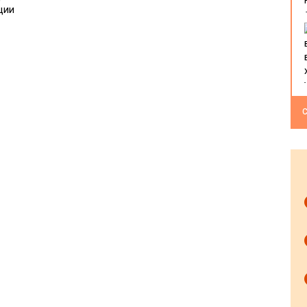
ции
С