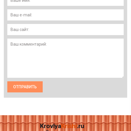
Krovlya
Krishi
.ru