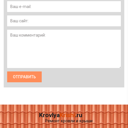
Krovlya
Krishi
.ru
Ремонт кровли и крыши