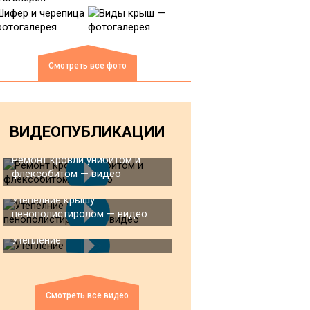
Смотреть все фото
ВИДЕОПУБЛИКАЦИИ
Ремонт кровли унибитом и
флексобитом — видео
Утепелние крышу
пенополистиролом — видео
Утепление
Смотреть все видео