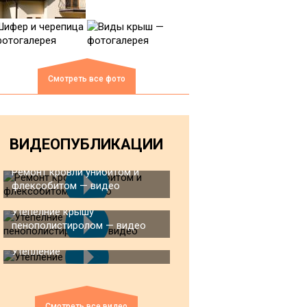
Смотреть все фото
ВИДЕОПУБЛИКАЦИИ
Ремонт кровли унибитом и
флексобитом — видео
Утепелние крышу
пенополистиролом — видео
Утепление
Смотреть все видео