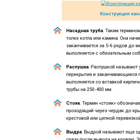
Конструкция кан
Насадная труба
. Таким термино
топке котла или камина. Она начи
заканчивается за 5-6 рядов до 
выполняется с обязательным со
Распушка
. Распушкой называют
перекрытия и заканчивающиеся п
выполняется со вставкой кирпич
трубы на 250-400 мм.
Стояк
. Термин «стояк» обознача
проходящий через чердак до кры
крестовой или цепной перевязко
Выдра
. Выдрой называют еще о
сразу после вывода на кровлю. Э