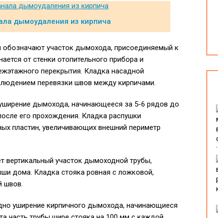
ала дымоудаления из кирпича
м обозначают участок дымохода, присоединяемый к
нается от стенки отопительного прибора и
межэтажного перекрытия. Кладка насадной
блюдением перевязки швов между кирпичами.
 уширение дымохода, начинающееся за 5-6 рядов до
осле его прохождения. Кладка распушки
ных пластин, увеличивающих внешний периметр
ет вертикальный участок дымоходной трубы,
ши дома. Кладка стояка ровная с ложковой,
й швов.
дно уширение кирпичного дымохода, начинающиеся
та часть трубы шире стояка на 100 мм с каждой