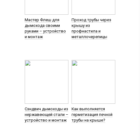
Мастер Флеш для
Проход трубы через
дымохода своими
крышу из
руками – устройство
профнастила и
и монтаж
металлочерепицы
Cэндвич дымоходы из
Как выполняется
нержавеющей стали –
герметизация печной
устройство и монтаж
трубы на крыше?