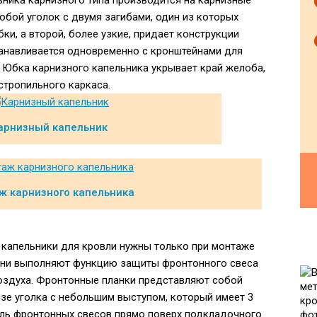
ьника карнизного типа производится на карнизные
обой уголок с двумя загибами, один из которых
ки, а второй, более узкие, придает конструкции
танавливается одновременно с кронштейнами для
 Юбка карнизного капельника укрывает край желоба,
стропильного каркаса.
арнизный капельник
ж карнизного капельника
капельники для кровли нужны только при монтаже
 Они выполняют функцию защиты фронтонного свеса
воздуха. Фронтонные планки представляют собой
зе уголка с небольшим выступом, который имеет 3
оль фронтонных свесов прямо поверх подкладочного