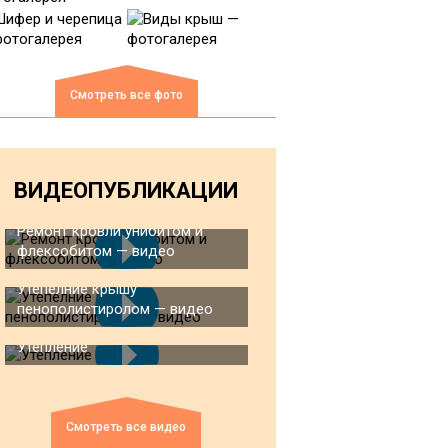
Смотреть все фото
ВИДЕОПУБЛИКАЦИИ
Ремонт кровли унибитом и
флексобитом — видео
Утепелние крышу
пенополистиролом — видео
Утепление
Смотреть все видео