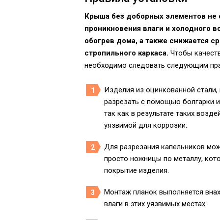
Крыша без доборных элементов не
проникновения влаги и холодного в
обогрев дома, а также снижается с
стропильного каркаса.
Чтобы качеств
необходимо следовать следующим пр
Изделия из оцинкованной стали,
разрезать с помощью болгарки и
так как в результате таких возд
уязвимой для коррозии.
Для разрезания капельников мож
просто ножницы по металлу, кот
покрытие изделия.
Монтаж планок выполняется внахл
влаги в этих уязвимых местах.