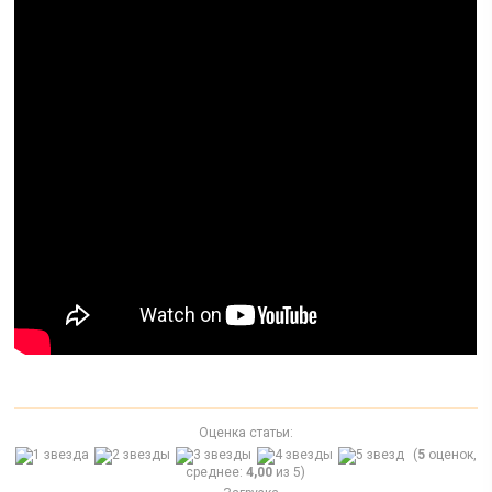
Оценка статьи:
(
5
оценок,
среднее:
4,00
из 5)