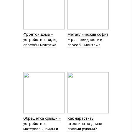
Фронтон дома –
Металлический софит
устройство, виды,
– разновидности и
способы монтажа
способы монтажа
Обрешетка крыши –
Как нарастить
устройство,
стропила по длине
материалы, виды и
своими руками?