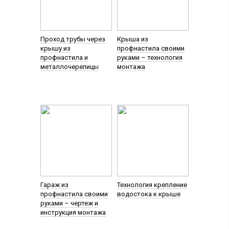
Проход трубы через
Крыша из
крышу из
профнастила своими
профнастила и
руками – технология
металлочерепицы
монтажа
Гараж из
Технология крепление
профнастила своими
водостока к крыше
руками – чертеж и
инструкция монтажа