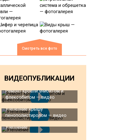
Смотреть все фото
ВИДЕОПУБЛИКАЦИИ
Ремонт кровли унибитом и
флексобитом — видео
Утепелние крышу
пенополистиролом — видео
Утепление