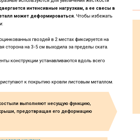
бразные используются для увеличения жесткости
двергается интенсивные нагрузкам, а ее свесы в
металл может деформироваться.
Чтобы избежать
и:
цинкованных гвоздей в 2 местах фиксируется на
ая сторона на 3-5 см выходила за пределы ската.
енты конструкции устанавливаются вдоль всего
приступают к покрытию кровли листовым металлом.
 костыли выполняют несущую функцию,
 крыши, предотвращая его деформацию