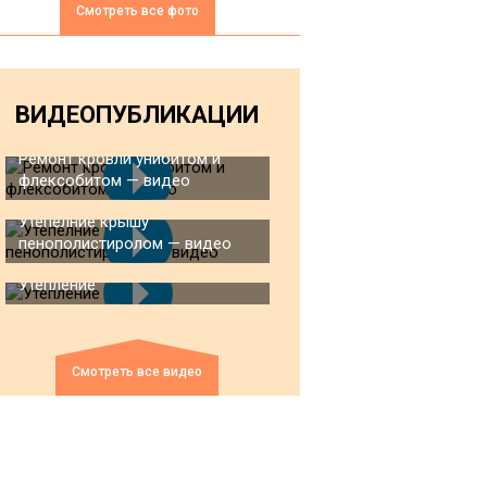
Смотреть все фото
ВИДЕОПУБЛИКАЦИИ
Ремонт кровли унибитом и
флексобитом — видео
Утепелние крышу
пенополистиролом — видео
Утепление
Смотреть все видео