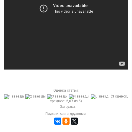
Оценка статьи:
(
3
оценок,
среднее:
2,67
из 5)
Загрузка...
Поделиться с друзьями: