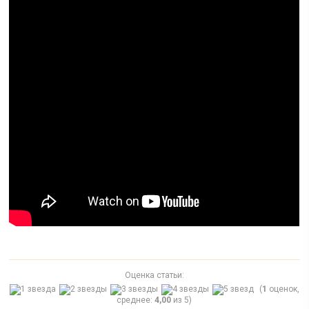
Оценка статьи:
(
1
оценок,
среднее:
4,00
из 5)