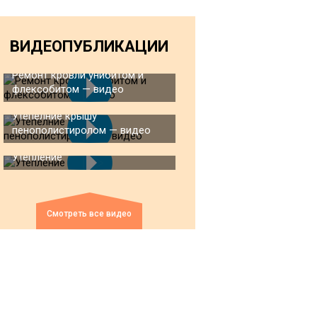
ВИДЕОПУБЛИКАЦИИ
Ремонт кровли унибитом и
флексобитом — видео
Утепелние крышу
пенополистиролом — видео
Утепление
Смотреть все видео