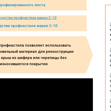
профилированного листа
дства профнастила марки С-10
 профнастила позволяет использовать
ровельный материал для реконструкции
 крыш из шифера или черепицы без
 износившегося покрытия.