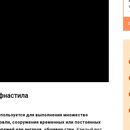
С
фнастила
спользуется для выполнения множество
ровли, сооружения временных или постоянных
ражей или ангаров, обшивки стен.
Каждый вид