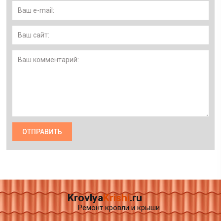
Krovlya
Krishi
.ru
Ремонт кровли и крыши