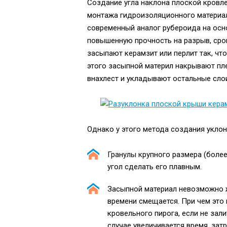
Создание угла наклона плоской кровл
монтажа гидроизоляционного материала
современный аналог рубероида на осно
повышенную прочность на разрыв, срок
засыпают керамзит или перлит так, ч
этого засыпной материл накрывают пл
внахлест и укладывают остальные слои
Однако у этого метода создания уклон
Гранулы крупного размера (боле
угол сделать его плавным.
Засыпной материал невозможно ж
времени смещается. При чем это
кровельного пирога, если не зал
случае увеличивается время, зат