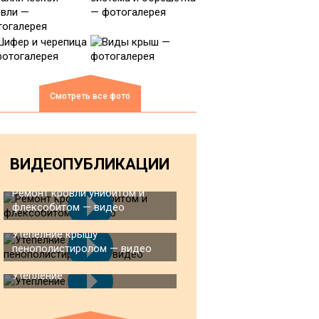
Смотреть все фото
ВИДЕОПУБЛИКАЦИИ
Ремонт кровли унибитом и
флексобитом — видео
Утепелние крышу
пенополистиролом — видео
Утепление